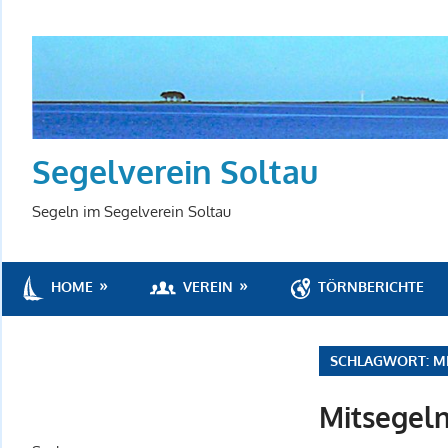
Zum
Inhalt
springen
Segelverein Soltau
Segeln im Segelverein Soltau
VEREIN
TÖRNBERICHTE
HOME
SCHLAGWORT:
M
Mitsegel