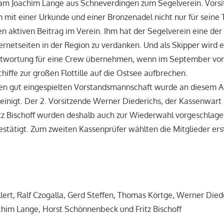
kam Joachim Lange aus Schneverdingen zum Segelverein. Vors
 mit einer Urkunde und einer Bronzenadel nicht nur für seine 
nen aktiven Beitrag im Verein. Ihm hat der Segelverein eine de
ternetseiten in der Region zu verdanken. Und als Skipper wird 
ntwortung für eine Crew übernehmen, wenn im September v
hiffe zur großen Flottille auf die Ostsee aufbrechen.
hren gut eingespielten Vorstandsmannschaft wurde an diesem 
einigt. Der 2. Vorsitzende Werner Diederichs, der Kassenwart
itz Bischoff wurden deshalb auch zur Wiederwahl vorgeschlag
estätigt. Zum zweiten Kassenprüfer wählten die Mitglieder er
llert, Ralf Czogalla, Gerd Steffen, Thomas Körtge, Werner Died
achim Lange, Horst Schönnenbeck und Fritz Bischoff