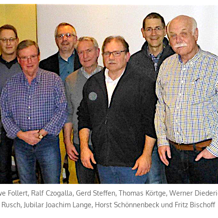
we Follert, Ralf Czogalla, Gerd Steffen, Thomas Körtge, Werner Dieder
Rusch, Jubilar Joachim Lange, Horst Schönnenbeck und Fritz Bischoff