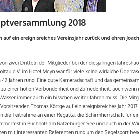
uptversammlung 2018
en auf ein ereignisreiches Vereinsjahr zurück und ehren Joa
on zwei Dritteln der Mitglieder bei der diesjährigen Jahres
oltau e.V. im Hotel Meyn war für viele keine wirkliche Überra
ch 42 Jahren rund. Eine gute Kameradschaft und das gemeinsa
n zu einer hohen Verbundenheit und Zufriedenheit, auch wenn
asser immer auch ein bisschen weiter fahren muss. Die Mitgl
 Vorsitzenden Thomas Körtge auf ein ereignisreiches Jahr 2017 
die Teilnahme an einer Regatta, die Schirmherrschaft für ein 
ommerfest in Buchholz am Ratzeburger See und auch in der Wi
en mit interessanten Referenten rund um den Segelsport bese