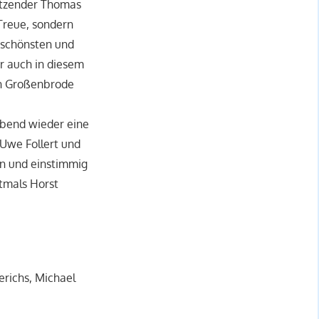
itzender Thomas
Treue, sondern
r schönsten und
er auch in diesem
on Großenbrode
Abend wieder eine
 Uwe Follert und
en und einstimmig
stmals Horst
erichs, Michael