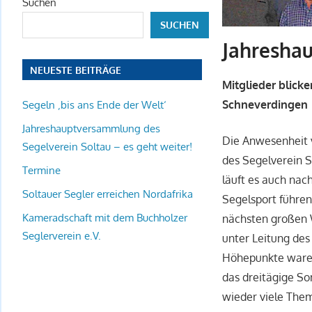
Suchen
SUCHEN
Jahresha
NEUESTE BEITRÄGE
Mitglieder blick
Schneverdingen
Segeln ‚bis ans Ende der Welt‘
Jahreshauptversammlung des
Die Anwesenheit v
Segelverein Soltau – es geht weiter!
des Segelverein S
Termine
läuft es auch na
Soltauer Segler erreichen Nordafrika
Segelsport führe
Kameradschaft mit dem Buchholzer
nächsten großen W
Seglerverein e.V.
unter Leitung des
Höhepunkte waren 
das dreitägige S
wieder viele Them