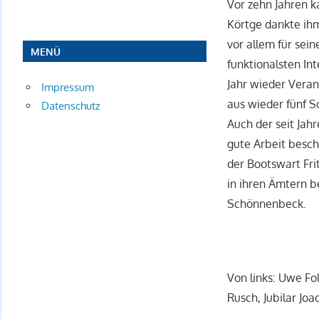
Vor zehn Jahren 
Körtge dankte ihm
vor allem für sei
MENÜ
funktionalsten In
Jahr wieder Vera
Impressum
aus wieder fünf Sc
Datenschutz
Auch der seit Ja
gute Arbeit besch
der Bootswart Fr
in ihren Ämtern b
Schönnenbeck.
Von links: Uwe Fo
Rusch, Jubilar Jo