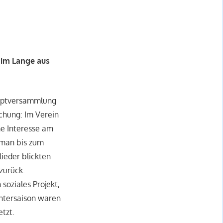
chim Lange aus
hauptversammlung
schung: Im Verein
me Interesse am
 man bis zum
ieder blickten
zurück.
soziales Projekt,
ntersaison waren
tzt.