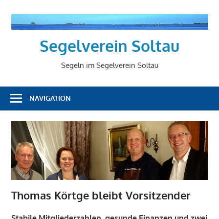
Zum
Inhalt
springen
Segelverein Soltau
Segeln im Segelverein Soltau
NAVIGATION
Thomas Körtge bleibt Vorsitzender
Stabile Mitgliederzahlen, gesunde Finanzen und zwei